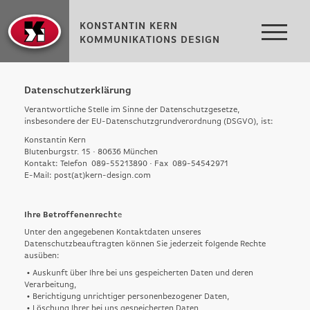
KONSTANTIN KERN
KOMMUNIKATIONS DESIGN
Datenschutzerklärung
Verantwortliche Stelle im Sinne der Datenschutzgesetze,
insbesondere der EU-Datenschutzgrundverordnung (DSGVO), ist:
Konstantin Kern
Blutenburgstr. 15 · 80636 München
Kontakt: Telefon 089-55213890 · Fax 089-54542971
E-Mail
:
post(at)kern-design.com
Ihre Betroffenenrecht
e
Unter den angegebenen Kontaktdaten unseres
Datenschutzbeauftragten können Sie jederzeit folgende Rechte
ausüben:
• Auskunft über Ihre bei uns gespeicherten Daten und deren
Verarbeitung,
• Berichtigung unrichtiger personenbezogener Daten,
• Löschung Ihrer bei uns gespeicherten Daten,